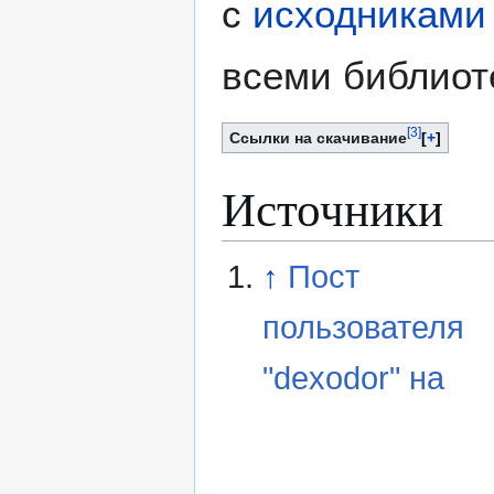
с
исходниками 
всеми библиот
[
3
]
Cсылки на скачивание
+
Источники
↑
Пост
пользователя
"dexodor" на