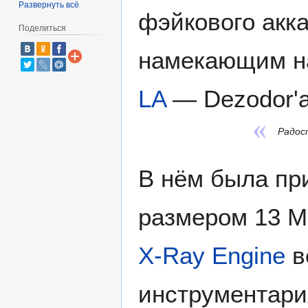
Развернуть всё
фэйкового акка
Поделиться
намекающим на
LA
— Dezodor'а
Радост
В нём была пр
размером 13 М
X-Ray Engine
в
инструментар