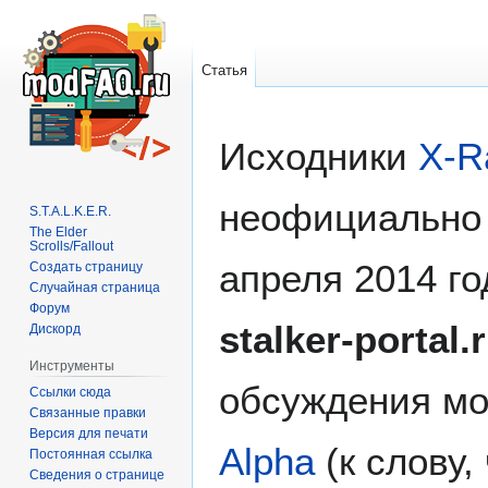
Статья
Перейти
Перейти
Исходники
X-R
к
к
навигации
поиску
неофициально 
S.T.A.L.K.E.R.
The Elder
Scrolls/Fallout
апреля 2014 го
Создать страницу
Случайная страница
Форум
stalker-portal.
Дискорд
Инструменты
обсуждения м
Ссылки сюда
Связанные правки
Версия для печати
Alpha
(к слову,
Постоянная ссылка
Сведения о странице