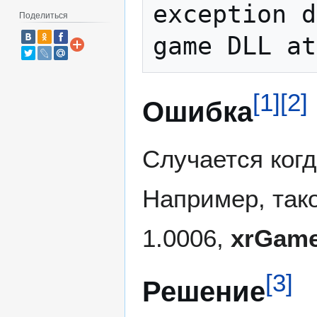
exception d
Поделиться
[
1
]
[
2
]
Ошибка
Случается ког
Например, так
1.0006,
xrGame
[
3
]
Решение