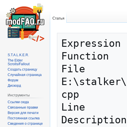
Статья
Перейти
Перейти
Expression 
к
к
навигации
поиску
Function   
S.T.A.L.K.E.R.
The Elder
Scrolls/Fallout
File       
Создать страницу
Случайная страница
E:\stalker\
Форум
Дискорд
cpp

Инструменты
Ссылки сюда
Line       
Связанные правки
Версия для печати
Description
Постоянная ссылка
Сведения о странице