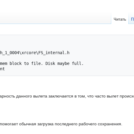
Читать
П
h_1_0004\xrcore\FS_internal.h

mem block to file. Disk maybe full.

рность данного вылета заключается в том, что часто вылет происхо
 помогает обычная загрузка последнего рабочего сохранения.