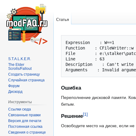
Статья
Перейти
Перейти
Expression    : W==1

к
к
Function    : CFileWriter::w

навигации
поиску
File        : e:\stalker\patc
Line        : 63

S.T.A.L.K.E.R.
Description    : Can't write 
The Elder
Scrolls/Fallout
Создать страницу
Случайная страница
Форум
Ошибка
Дискорд
Переполнение дисковой памяти. Кова
Инструменты
битым.
Ссылки сюда
[
1
]
Связанные правки
Решение
Версия для печати
Освободите место на диске, если не
Постоянная ссылка
Сведения о странице