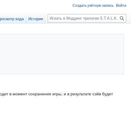
Создать учётную запись
Войти
П
росмотр кода
История
о
и
с
к
дит в момент сохранения игры, и в результате сэйв будет