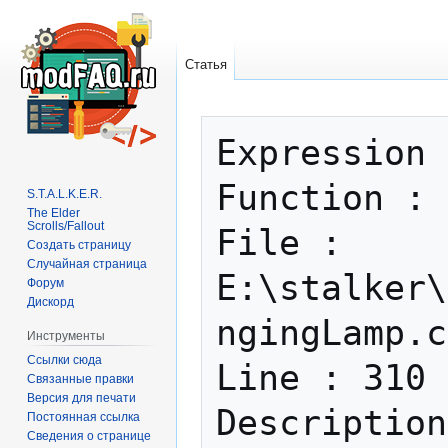
Статья
Перейти
Перейти
Expression 
к
к
навигации
поиску
Function : 
S.T.A.L.K.E.R.
The Elder
Scrolls/Fallout
File : 
Создать страницу
Случайная страница
E:\stalker\
Форум
Дискорд
ngingLamp.c
Инструменты
Ссылки сюда
Line : 310 

Связанные правки
Версия для печати
Постоянная ссылка
Сведения о странице