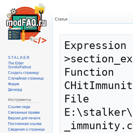
Статья
Перейти
Перейти
Expression 
к
к
навигации
поиску
>section_ex
S.T.A.L.K.E.R.
The Elder
Scrolls/Fallout
Function   
Создать страницу
Случайная страница
CHitImmunit
Форум
Дискорд
File       
Инструменты
Ссылки сюда
E:\stalker\
Связанные правки
Версия для печати
_immunity.c
Постоянная ссылка
Сведения о странице