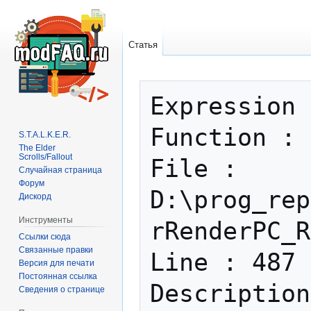
Статья
Перейти
Перейти
Expression 
к
к
навигации
поиску
Function : 
S.T.A.L.K.E.R.
The Elder
Scrolls/Fallout
File : 
Случайная страница
Форум
D:\prog_rep
Дискорд
Инструменты
rRenderPC_R
Ссылки сюда
Связанные правки
Line : 487

Версия для печати
Постоянная ссылка
Description
Сведения о странице