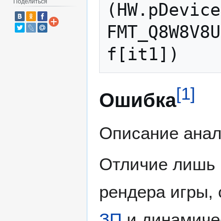
Поделиться
(HW.pDevice
FMT_Q8W8V8U
[
1
]
Ошибка
Описание анал
Отличие лишь 
рендера игры, 
ЗП
и динамиче