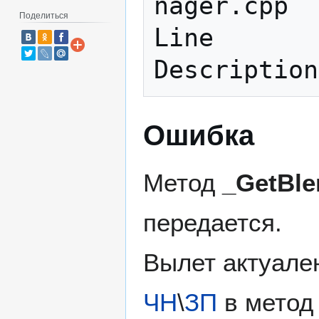
nager.cpp

Поделиться
Line       
Ошибка
Метод
_GetBle
передается.
Вылет актуале
ЧН
\
ЗП
в мето