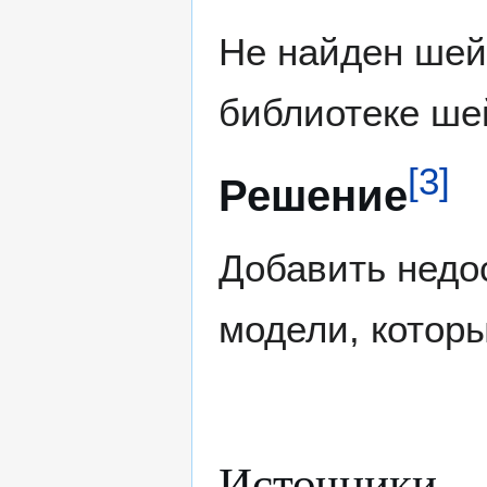
Не найден ше
библиотеке ш
[
3
]
Решение
Добавить недо
модели, котор
Источники