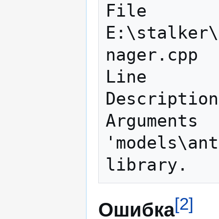
File       
E:\stalker\
nager.cpp

Line       
Description
Arguments  
'models\ant
[
2
]
Ошибка