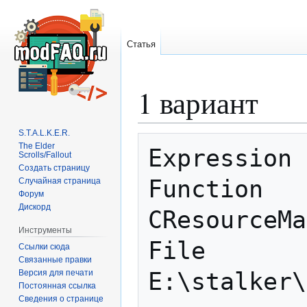
Статья
1 вариант
Перейти
Перейти
к
к
навигации
поиску
S.T.A.L.K.E.R.
The Elder
Expression 
Scrolls/Fallout
Создать страницу
Function   
Случайная страница
Форум
Дискорд
CResourceMa
Инструменты
File       
Ссылки сюда
Связанные правки
Версия для печати
E:\stalker\
Постоянная ссылка
Сведения о странице