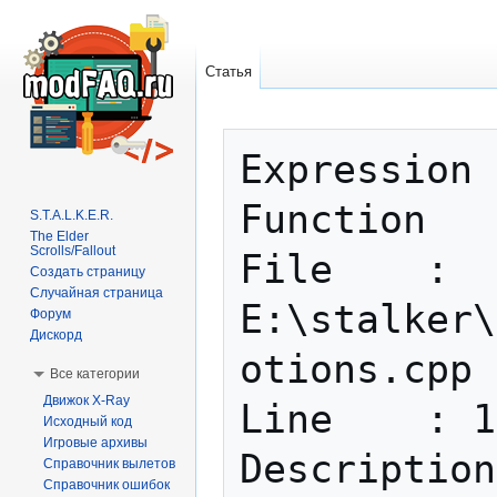
Статья
Перейти
Перейти
Expression	: fatal error

к
к
навигации
поиску
Function	: motions_value::load

S.T.A.L.K.E.R.
The Elder
Scrolls/Fallout
File	: 
Создать страницу
Случайная страница
E:\stalker\
Форум
Дискорд
otions.cpp

Все категории
Движок X-Ray
Line	: 100

Исходный код
Игровые архивы
Description
Справочник вылетов
Справочник ошибок