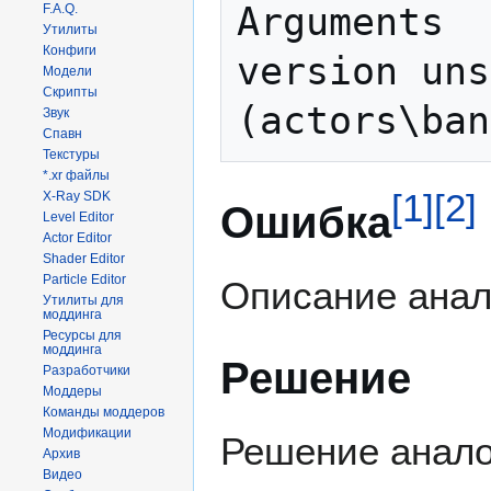
Arguments	: Old skinned model 
F.A.Q.
Утилиты
Конфиги
version uns
Модели
Скрипты
Звук
Спавн
Текстуры
*.xr файлы
[
1
]
[
2
]
X-Ray SDK
Ошибка
Level Editor
Actor Editor
Shader Editor
Particle Editor
Описание анал
Утилиты для
моддинга
Ресурсы для
моддинга
Решение
Разработчики
Моддеры
Команды моддеров
Модификации
Решение анало
Архив
Видео