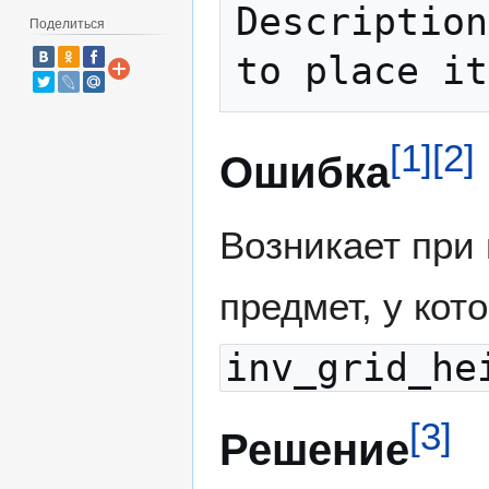
Description
Поделиться
[
1
]
[
2
]
Ошибка
Возникает при
предмет, у ко
inv_grid_he
[
3
]
Решение