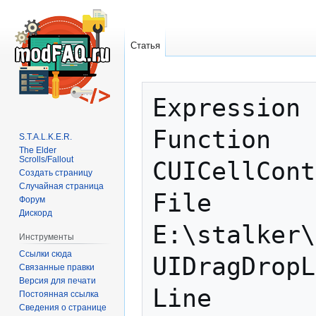
Статья
Перейти
Перейти
Expression 
к
к
навигации
поиску
Function   
S.T.A.L.K.E.R.
The Elder
Scrolls/Fallout
CUICellCont
Создать страницу
Случайная страница
File       
Форум
Дискорд
E:\stalker\
Инструменты
Ссылки сюда
UIDragDropL
Связанные правки
Версия для печати
Line       
Постоянная ссылка
Сведения о странице