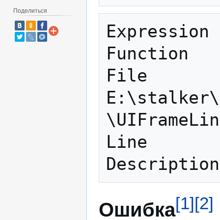
Поделиться
Expression 
Function   
File       
E:\stalker\
\UIFrameLin
Line       
[
1
]
[
2
]
Ошибка