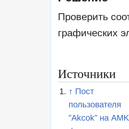
Проверить соо
графических э
Источники
↑
Пост
пользователя
"Akcok" на AM