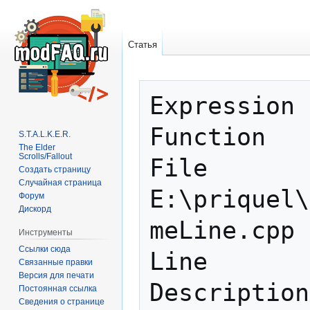
Статья
Перейти
Перейти
Expression 
к
к
навигации
поиску
Function   
S.T.A.L.K.E.R.
The Elder
Scrolls/Fallout
File       
Создать страницу
Случайная страница
E:\priquel\
Форум
Дискорд
meLine.cpp

Инструменты
Ссылки сюда
Line       
Связанные правки
Версия для печати
Постоянная ссылка
Сведения о странице