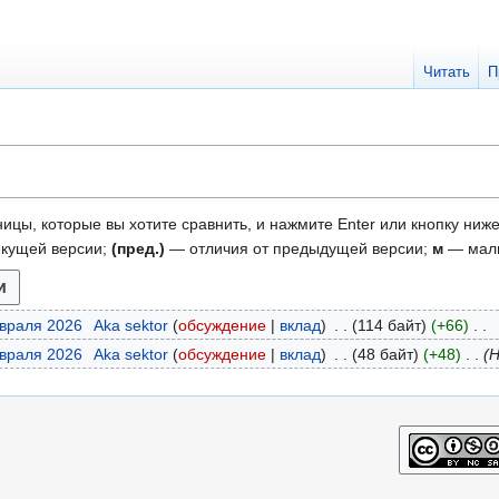
Читать
П
ицы, которые вы хотите сравнить, и нажмите Enter или кнопку ниже
екущей версии;
(пред.)
— отличия от предыдущей версии;
м
— малы
евраля 2026
Aka sektor
обсуждение
вклад
114 байт
+66
евраля 2026
Aka sektor
обсуждение
вклад
48 байт
+48
Н