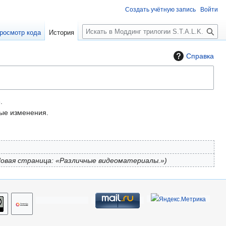
Создать учётную запись
Войти
П
росмотр кода
История
о
и
Справка
с
к
.
е изменения.
овая страница: «Различные видеоматериалы.»