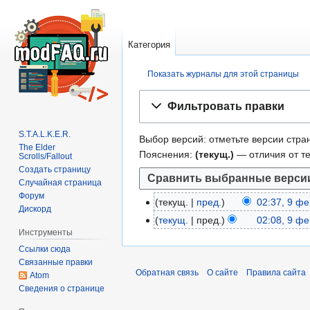
Категория
Показать журналы для этой страницы
Перейти
Перейти
Фильтровать правки
к
к
навигации
поиску
S.T.A.L.K.E.R.
Выбор версий: отметьте версии стран
The Elder
Пояснения:
(текущ.)
— отличия от т
Scrolls/Fallout
Создать страницу
Случайная страница
Форум
текущ.
пред.
02:37, 9 ф
9
Дискорд
Н
ф
текущ.
пред.
02:08, 9 ф
е
Инструменты
е
т
в
Ссылки сюда
о
Связанные правки
р
Обратная связь
О сайте
Правила сайта
Atom
п
а
Сведения о странице
и
л
с
я