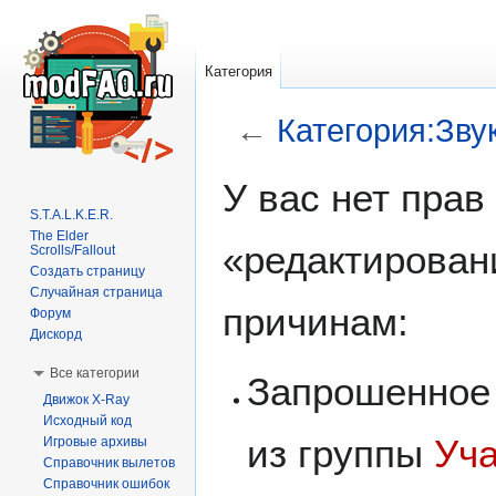
Категория
←
Категория:Зву
Перейти
Перейти
У вас нет пра
к
к
S.T.A.L.K.E.R.
навигации
поиску
The Elder
«редактирован
Scrolls/Fallout
Создать страницу
Случайная страница
причинам:
Форум
Дискорд
Все категории
Запрошенное 
Движок X-Ray
Исходный код
из группы
Уч
Игровые архивы
Справочник вылетов
Справочник ошибок