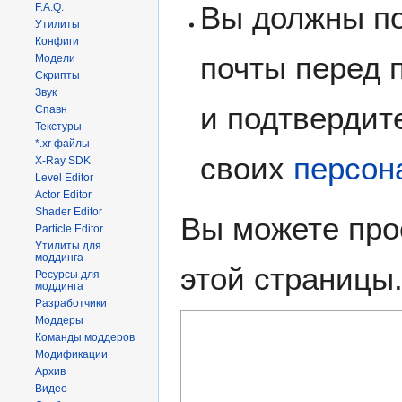
Вы должны по
F.A.Q.
Утилиты
Конфиги
почты перед 
Модели
Скрипты
Звук
и подтвердит
Спавн
Текстуры
*.xr файлы
своих
персон
X-Ray SDK
Level Editor
Actor Editor
Shader Editor
Вы можете про
Particle Editor
Утилиты для
моддинга
этой страницы
Ресурсы для
моддинга
Разработчики
Моддеры
Команды моддеров
Модификации
Архив
Видео