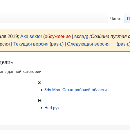
Читать
П
аля 2019;
Aka sektor
(
обсуждение
|
вклад
)
(Создана пустая 
рсия |
Текущая версия
(
разн.
) |
Следующая версия →
(
разн.
дели»
я в данной категории.
3
3ds Max. Сетка рабочей области
H
Hud рук