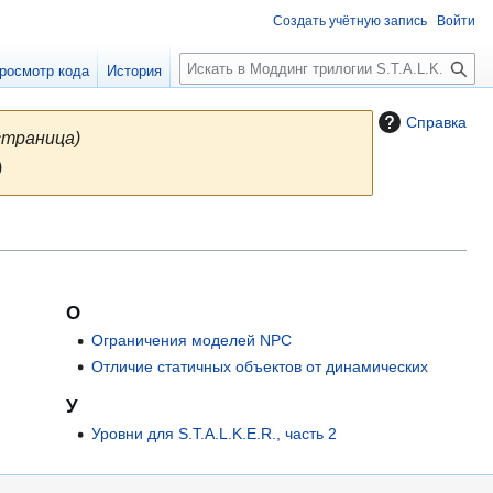
Создать учётную запись
Войти
П
росмотр кода
История
о
и
Справка
с
страница)
к
)
О
Ограничения моделей NPC
Отличие статичных объектов от динамических
У
Уровни для S.T.A.L.K.E.R., часть 2