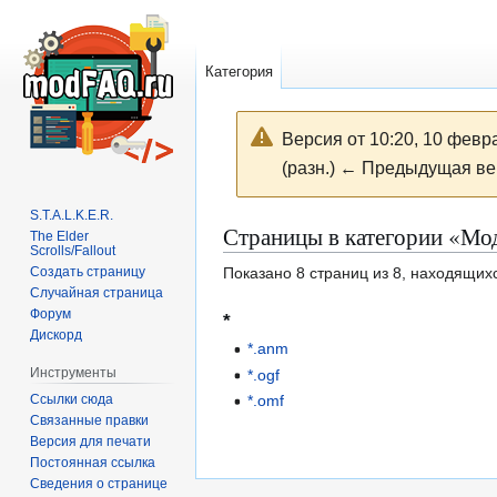
Категория
Версия от 10:20, 10 февр
(разн.) ← Предыдущая ве
S.T.A.L.K.E.R.
Перейти
Перейти
Страницы в категории «Мо
The Elder
к
к
Scrolls/Fallout
Создать страницу
Показано 8 страниц из 8, находящихс
навигации
поиску
Случайная страница
Форум
*
Дискорд
*.anm
Инструменты
*.ogf
Ссылки сюда
*.omf
Связанные правки
Версия для печати
Постоянная ссылка
Сведения о странице