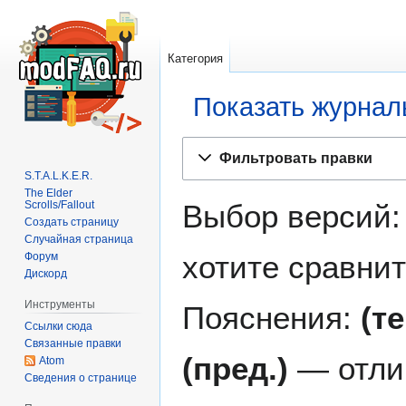
Категория
Показать журнал
Перейти
Перейти
Фильтровать правки
к
к
S.T.A.L.K.E.R.
навигации
поиску
The Elder
Scrolls/Fallout
Выбор версий:
Создать страницу
Случайная страница
хотите сравнит
Форум
Дискорд
Инструменты
Пояснения:
(т
Ссылки сюда
Связанные правки
(пред.)
— отли
Atom
Сведения о странице