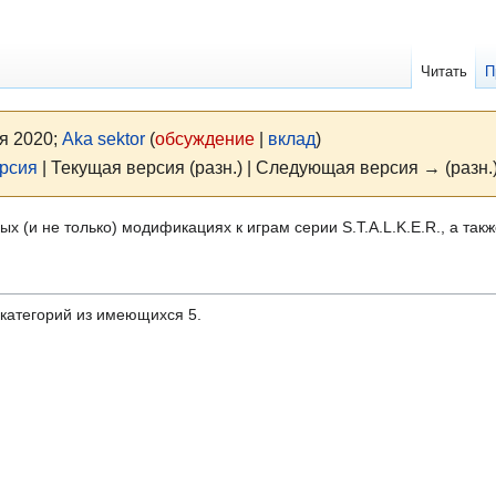
Читать
П
ля 2020;
Aka sektor
(
обсуждение
|
вклад
)
рсия
| Текущая версия (разн.) | Следующая версия → (разн.
 (и не только) модификациях к играм серии S.T.A.L.K.E.R., а такж
дкатегорий из имеющихся 5.