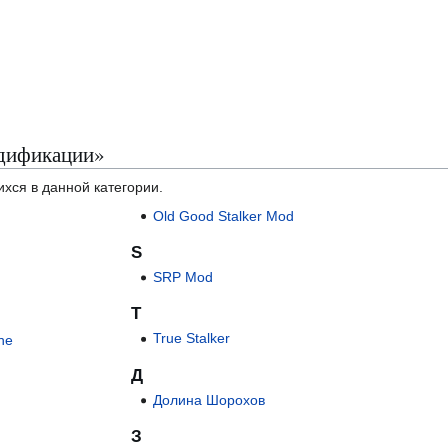
одификации»
ихся в данной категории.
Old Good Stalker Mod
S
SRP Mod
T
True Stalker
ne
Д
Долина Шорохов
З