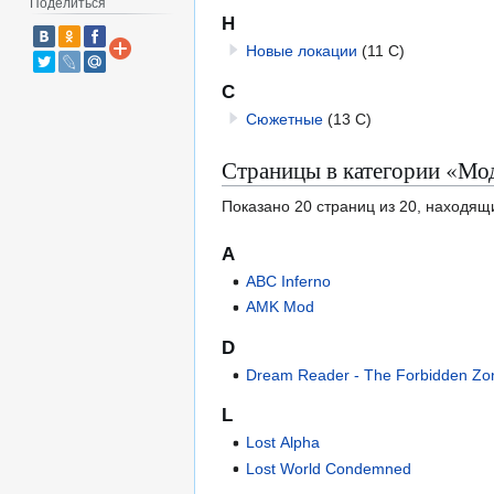
Поделиться
Н
Новые локации
(11 С)
С
Сюжетные
(13 С)
Страницы в категории «М
Показано 20 страниц из 20, находящ
A
ABC Inferno
AMK Mod
D
Dream Reader - The Forbidden Zo
L
Lost Alpha
Lost World Condemned