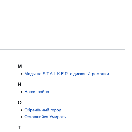
М
Моды на S.T.A.L.K.E.R. с дисков Игромании
Н
Новая война
О
Обречённый город
Оставшийся Умирать
Т