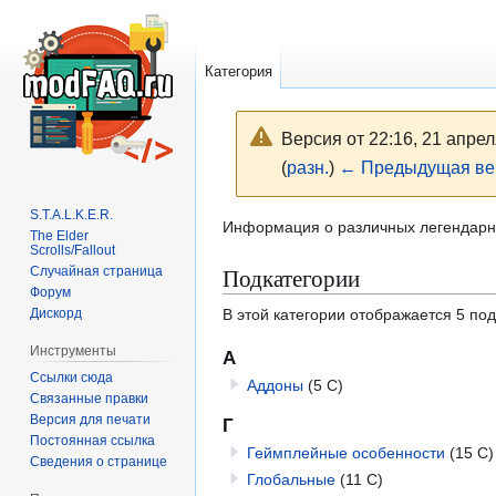
Категория
Версия от 22:16, 21 апре
(
разн.
)
← Предыдущая ве
S.T.A.L.K.E.R.
Перейти
Перейти
Информация о различных легендарных
The Elder
к
к
Scrolls/Fallout
Подкатегории
Случайная страница
навигации
поиску
Форум
Дискорд
В этой категории отображается 5 по
Инструменты
А
Ссылки сюда
Аддоны
(5 С)
Связанные правки
Версия для печати
Г
Постоянная ссылка
Геймплейные особенности
(15 С)
Сведения о странице
Глобальные
(11 С)