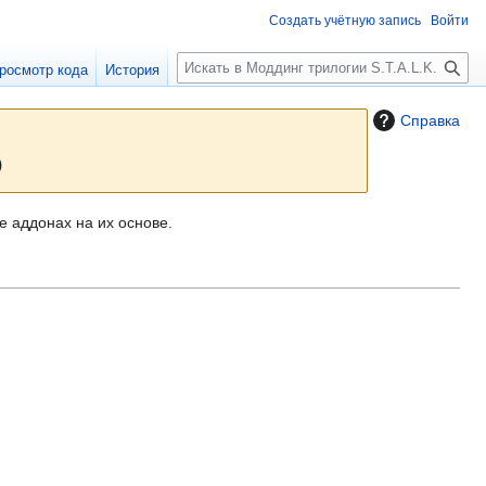
Создать учётную запись
Войти
П
росмотр кода
История
о
и
Справка
с
к
)
е аддонах на их основе.