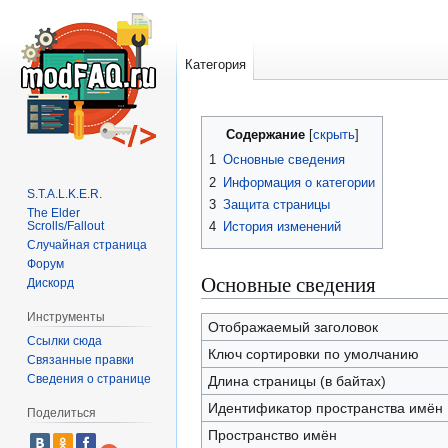
Категория
Перейти
Перейти
Содержание
к
к
1
Основные сведения
навигации
поиску
2
Информация о категории
S.T.A.L.K.E.R.
3
Защита страницы
The Elder
Scrolls/Fallout
4
История изменений
Случайная страница
Форум
Основные сведения
Дискорд
Инструменты
Отображаемый заголовок
Ссылки сюда
Ключ сортировки по умолчанию
Связанные правки
Сведения о странице
Длина страницы (в байтах)
Идентификатор пространства имён
Поделиться
Пространство имён