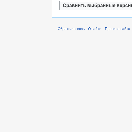
и
п
р
а
в
Обратная связь
О сайте
Правила сайта
к
и