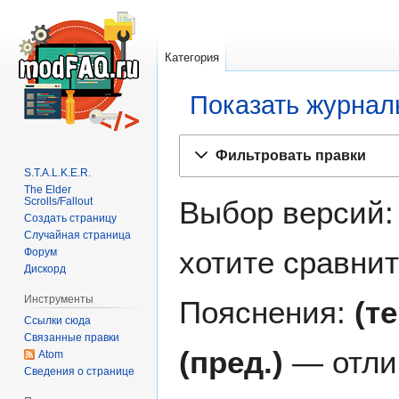
Категория
Показать журнал
Перейти
Перейти
Фильтровать правки
к
к
S.T.A.L.K.E.R.
навигации
поиску
The Elder
Scrolls/Fallout
Выбор версий:
Создать страницу
Случайная страница
хотите сравнит
Форум
Дискорд
Инструменты
Пояснения:
(т
Ссылки сюда
Связанные правки
(пред.)
— отли
Atom
Сведения о странице