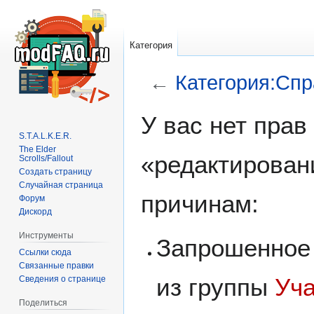
Категория
←
Категория:Спр
У вас нет пра
Перейти
Перейти
S.T.A.L.K.E.R.
к
к
The Elder
навигации
поиску
«редактирован
Scrolls/Fallout
Создать страницу
Случайная страница
причинам:
Форум
Дискорд
Инструменты
Запрошенное 
Ссылки сюда
Связанные правки
из группы
Уч
Сведения о странице
Поделиться