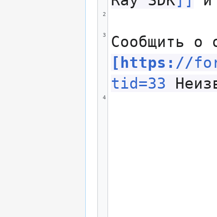
2
3
[
https://
fo
tid=33
Неиз
4