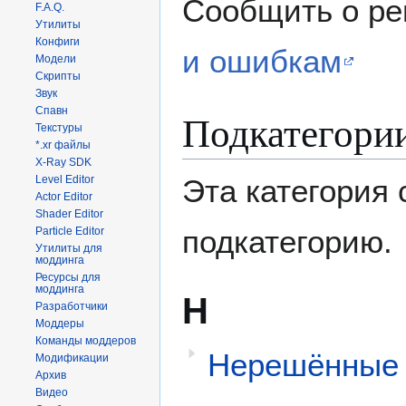
Сообщить о р
F.A.Q.
Утилиты
Конфиги
и ошибкам
Модели
Скрипты
Звук
Спавн
Подкатегори
Текстуры
*.xr файлы
X-Ray SDK
Level Editor
Эта категория
Actor Editor
Shader Editor
подкатегорию.
Particle Editor
Утилиты для
моддинга
Ресурсы для
моддинга
Н
Разработчики
Моддеры
Команды моддеров
Нерешённые
Модификации
Архив
Видео