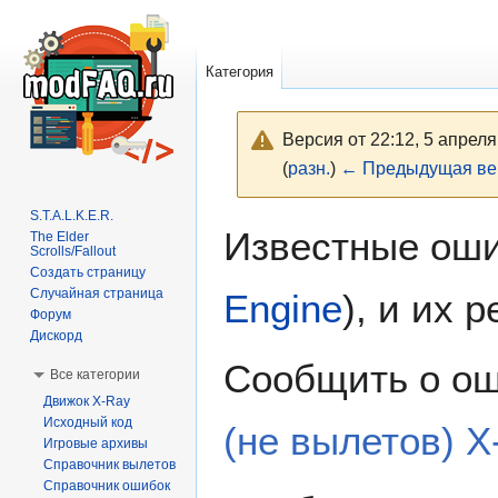
Категория
Версия от 22:12, 5 апрел
(
разн.
)
← Предыдущая ве
S.T.A.L.K.E.R.
Перейти
Перейти
Известные ош
The Elder
к
к
Scrolls/Fallout
Создать страницу
навигации
поиску
Случайная страница
Engine
), и их 
Форум
Дискорд
Сообщить о о
Все категории
Движок X-Ray
Исходный код
(не вылетов) 
Игровые архивы
Справочник вылетов
Справочник ошибок