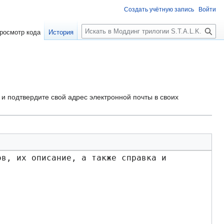
Создать учётную запись
Войти
П
росмотр кода
История
о
и
с
к
и подтвердите свой адрес электронной почты в своих
в, их описание, а также справка и 