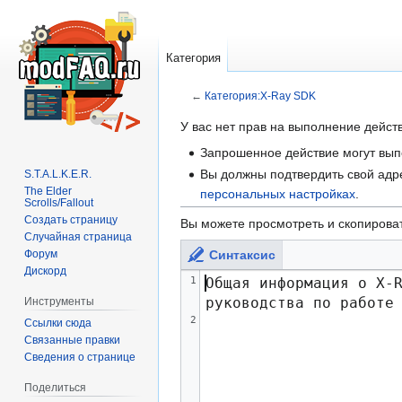
Категория
←
Категория:X-Ray SDK
У вас нет прав на выполнение дейс
Перейти
Перейти
Запрошенное действие могут вып
к
к
Вы должны подтвердить свой адре
S.T.A.L.K.E.R.
навигации
поиску
The Elder
персональных настройках
.
Scrolls/Fallout
Создать страницу
Вы можете просмотреть и скопироват
Случайная страница
Синтаксис
Форум
Дискорд
1
Общая информация о X-R
руководства по работе
Инструменты
2
Ссылки сюда
Связанные правки
Сведения о странице
Поделиться