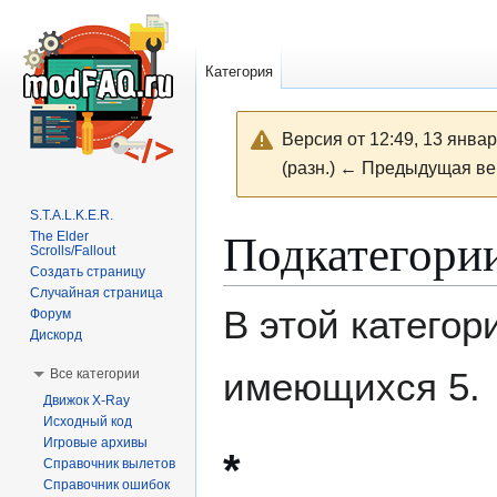
Категория
Версия от 12:49, 13 янва
(разн.) ← Предыдущая вер
S.T.A.L.K.E.R.
Перейти
Перейти
Подкатегори
The Elder
к
к
Scrolls/Fallout
Создать страницу
навигации
поиску
Случайная страница
В этой категор
Форум
Дискорд
имеющихся 5.
Все категории
Движок X-Ray
Исходный код
Игровые архивы
*
Справочник вылетов
Справочник ошибок