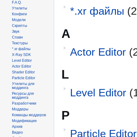
F.A.Q.
*.xr файлы
(2
Утилиты
Конфиги
Модели
Скрипты
A
Звук
Спавн
Текстуры
Actor Editor
(
*.xr файлы
X-Ray SDK
Level Editor
Actor Editor
L
Shader Editor
Particle Editor
Утилиты для
моддинга
Level Editor
(
Ресурсы для
моддинга
Разработчики
Моддеры
P
Команды моддеров
Модификации
Архив
Particle Editor
Видео