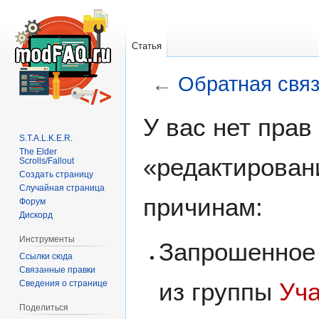
Статья
←
Обратная свя
У вас нет пра
Перейти
Перейти
S.T.A.L.K.E.R.
к
к
The Elder
навигации
поиску
«редактирован
Scrolls/Fallout
Создать страницу
Случайная страница
причинам:
Форум
Дискорд
Инструменты
Запрошенное 
Ссылки сюда
Связанные правки
из группы
Уч
Сведения о странице
Поделиться