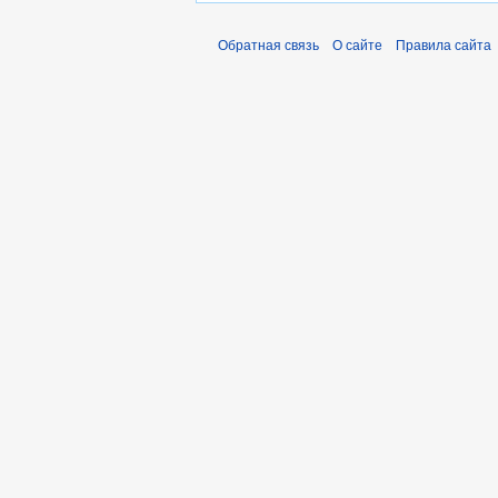
18
===
 Главный
Обратная связь
О сайте
Правила сайта
19
*
[[
Участни
20