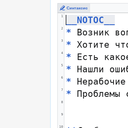
Синтаксис
1
__NOTOC__
2
*
 Возник во
3
*
 Хотите чт
4
*
 Есть како
5
*
 Нашли оши
6
*
 Нерабочие
7
*
 Проблемы 
8
9
10