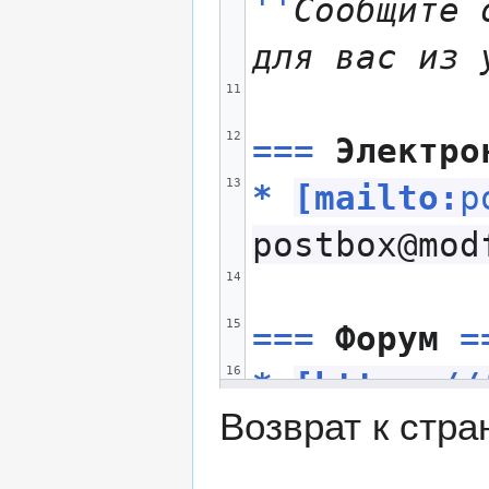
''
Сообщите 
для вас из 
11
12
===
 Электро
13
*
[
mailto:
p
postbox@mod
14
15
===
 Форум 
=
16
*
[
https://
Возврат к стр
fid=34
Вопр
17