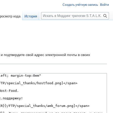
Создать учётную запись
Войти
П
росмотр кода
История
о
и
с
к
и подтвердите свой адрес электронной почты в своих