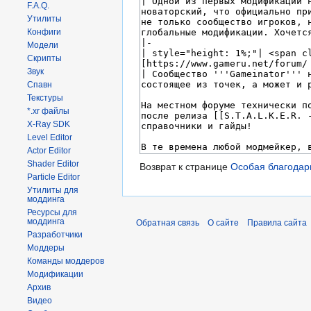
F.A.Q.
Утилиты
Конфиги
Модели
Скрипты
Звук
Спавн
Текстуры
*.xr файлы
X-Ray SDK
Level Editor
Actor Editor
Shader Editor
Возврат к странице
Особая благодар
Particle Editor
Утилиты для
моддинга
Ресурсы для
моддинга
Обратная связь
О сайте
Правила сайта
Разработчики
Моддеры
Команды моддеров
Модификации
Архив
Видео