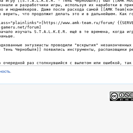
ность
.