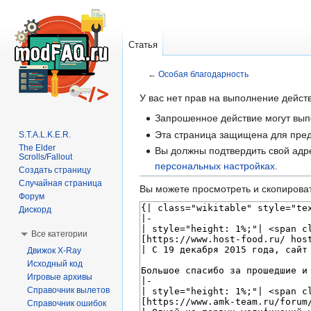
Статья
←
Особая благодарность
Перейти
Перейти
У вас нет прав на выполнение дейс
к
к
Запрошенное действие могут вып
навигации
поиску
Эта страница защищена для пред
S.T.A.L.K.E.R.
The Elder
Вы должны подтвердить свой адре
Scrolls/Fallout
персональных настройках
.
Создать страницу
Случайная страница
Вы можете просмотреть и скопироват
Форум
Дискорд
Все категории
Движок X-Ray
Исходный код
Игровые архивы
Справочник вылетов
Справочник ошибок