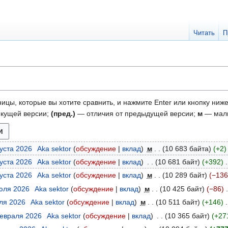
Читать
П
ицы, которые вы хотите сравнить, и нажмите Enter или кнопку ниже
екущей версии;
(пред.)
— отличия от предыдущей версии;
м
— малы
густа 2026
Aka sektor
обсуждение
вклад
м
10 683 байта
+2
густа 2026
Aka sektor
обсуждение
вклад
10 681 байт
+392
густа 2026
Aka sektor
обсуждение
вклад
м
10 289 байт
−136
июля 2026
Aka sektor
обсуждение
вклад
м
10 425 байт
−86
юля 2026
Aka sektor
обсуждение
вклад
м
10 511 байт
+146
февраля 2026
Aka sektor
обсуждение
вклад
10 365 байт
+27