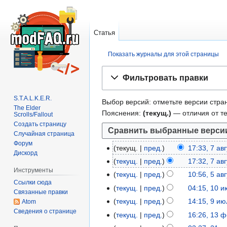
Статья
Показать журналы для этой страницы
Перейти
Перейти
Фильтровать правки
к
к
навигации
поиску
S.T.A.L.K.E.R.
Выбор версий: отметьте версии стран
The Elder
Пояснения:
(текущ.)
— отличия от т
Scrolls/Fallout
Создать страницу
Случайная страница
Форум
текущ.
пред.
17:33, 7 ав
7
Дискорд
а
текущ.
пред.
17:32, 7 ав
Инструменты
в
текущ.
пред.
10:56, 5 ав
5
г
Ссылки сюда
Н
а
текущ.
пред.
04:15, 10 
1
Связанные правки
у
е
в
0
текущ.
пред.
14:15, 9 и
Atom
9
с
т
г
и
Сведения о странице
Н
и
текущ.
пред.
16:26, 13 
1
т
о
у
ю
е
ю
3
а