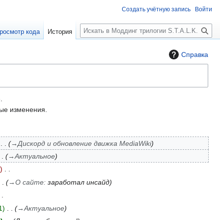
Создать учётную запись
Войти
П
росмотр кода
История
о
и
Справка
с
к
.
е изменения.
→
Дискорд и обновление движка MediaWiki
→
Актуальное
→
О сайте
:
заработал инсайд
1
→
Актуальное