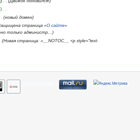
7
Движок обновился!
1
новый домен
Защищена страница «
О сайте
»
шено только администр…
Новая страница: «__NOTOC__ <p style="text-