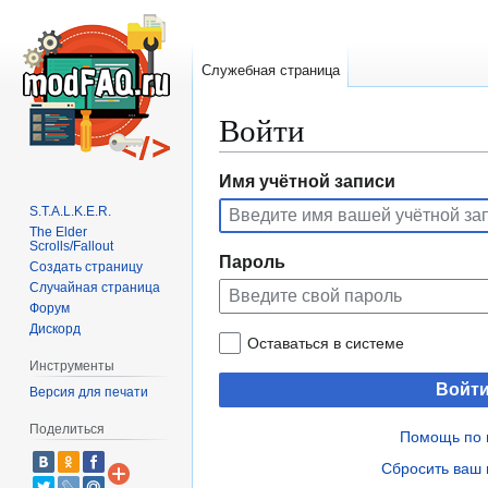
Служебная страница
Войти
Перейти
Перейти
Имя учётной записи
к
к
S.T.A.L.K.E.R.
навигации
поиску
The Elder
Scrolls/Fallout
Пароль
Создать страницу
Случайная страница
Форум
Дискорд
Оставаться в системе
Инструменты
Войт
Версия для печати
Поделиться
Помощь по 
Сбросить ваш 