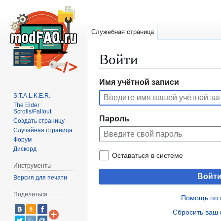
Служебная страница
Войти
Перейти
Перейти
Имя учётной записи
к
к
S.T.A.L.K.E.R.
навигации
поиску
The Elder
Scrolls/Fallout
Пароль
Создать страницу
Случайная страница
Форум
Дискорд
Оставаться в системе
Инструменты
Войт
Версия для печати
Поделиться
Помощь по 
Сбросить ваш 