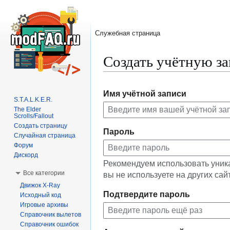
Служебная страница
Создать учётную з
Перейти
Перейти
Имя учётной записи
к
к
S.T.A.L.K.E.R.
навигации
поиску
The Elder
Scrolls/Fallout
Создать страницу
Пароль
Случайная страница
Форум
Дискорд
Рекомендуем использовать уник
Все категории
вы не используете на других сай
Движок X-Ray
Подтвердите пароль
Исходный код
Игровые архивы
Справочник вылетов
Справочник ошибок