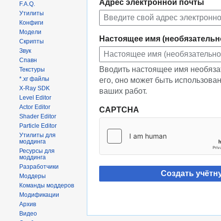
Адрес электронной почты
F.A.Q.
Утилиты
Конфиги
Модели
Настоящее имя (необязательн
Скрипты
Звук
Спавн
Вводить настоящее имя необяза
Текстуры
*.xr файлы
его, оно может быть использова
X-Ray SDK
ваших работ.
Level Editor
Actor Editor
CAPTCHA
Shader Editor
Particle Editor
Утилиты для
моддинга
Ресурсы для
моддинга
Разработчики
Создать учётн
Моддеры
Команды моддеров
Модификации
Архив
Видео