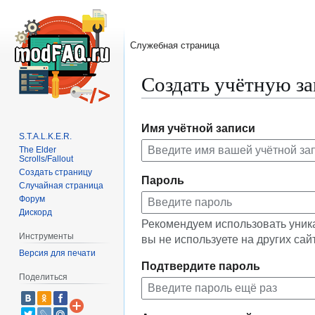
Служебная страница
Создать учётную з
Перейти
Перейти
Имя учётной записи
к
к
S.T.A.L.K.E.R.
навигации
поиску
The Elder
Scrolls/Fallout
Создать страницу
Пароль
Случайная страница
Форум
Дискорд
Рекомендуем использовать уник
Инструменты
вы не используете на других сай
Версия для печати
Подтвердите пароль
Поделиться