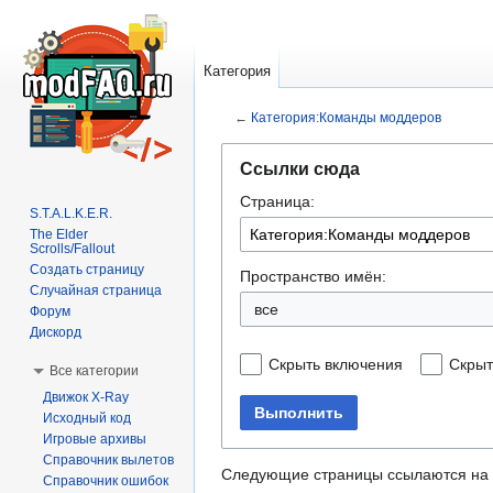
Категория
←
Категория:Команды моддеров
Перейти
Перейти
Ссылки сюда
к
к
Страница:
навигации
поиску
S.T.A.L.K.E.R.
The Elder
Scrolls/Fallout
Создать страницу
Пространство имён:
Случайная страница
все
Форум
Дискорд
Скрыть включения
Скрыт
Все категории
Движок X-Ray
Выполнить
Исходный код
Игровые архивы
Справочник вылетов
Следующие страницы ссылаются на
Справочник ошибок