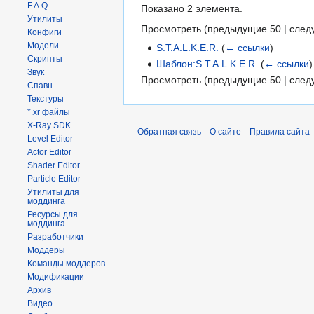
F.A.Q.
Показано 2 элемента.
Утилиты
Просмотреть (
предыдущие 50
|
след
Конфиги
Модели
S.T.A.L.K.E.R.
(
← ссылки
)
Скрипты
Шаблон:S.T.A.L.K.E.R.
(
← ссылки
)
Звук
Просмотреть (
предыдущие 50
|
след
Спавн
Текстуры
*.xr файлы
X-Ray SDK
Обратная связь
О сайте
Правила сайта
Level Editor
Actor Editor
Shader Editor
Particle Editor
Утилиты для
моддинга
Ресурсы для
моддинга
Разработчики
Моддеры
Команды моддеров
Модификации
Архив
Видео