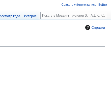
Создать учётную запись
Войти
П
росмотр кода
История
о
и
Справка
с
к