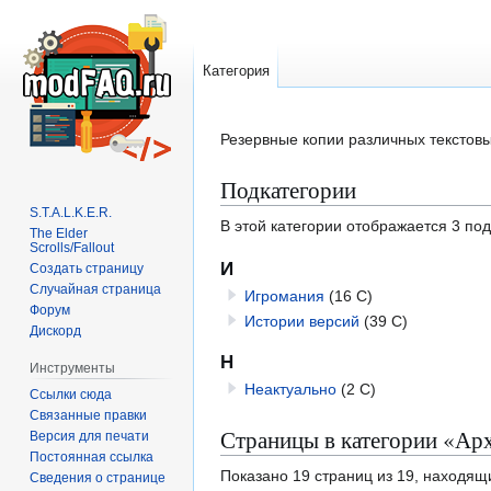
Категория
Перейти
Перейти
Резервные копии различных текстов
к
к
Подкатегории
навигации
поиску
S.T.A.L.K.E.R.
В этой категории отображается 3 по
The Elder
Scrolls/Fallout
И
Создать страницу
Случайная страница
Игромания
(16 С)
Форум
Истории версий
(39 С)
Дискорд
Н
Инструменты
Неактуально
(2 С)
Ссылки сюда
Связанные правки
Страницы в категории «Ар
Версия для печати
Постоянная ссылка
Показано 19 страниц из 19, находящ
Сведения о странице