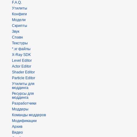
F.A.Q.
Утилиты
Конфиги
Модели
Скрипты
Звук
Спавн
Текстуры
*.xr файлы
X-Ray SDK
Level Editor
Actor Editor
Shader Editor
Particle Editor
Утилиты для
моддинга
Ресурсы для
моддинга
Разработчики
Моддеры
Команды моддеров
Модификации
Архив
Видео