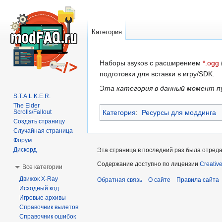
Категория
Перейти
Перейти
Наборы звуков с расширением
*.ogg
к
к
подготовки для вставки в игру/SDK.
навигации
поиску
Эта категория в данный момент п
S.T.A.L.K.E.R.
The Elder
Scrolls/Fallout
Категория
:
Ресурсы для моддинга
Создать страницу
Случайная страница
Форум
Дискорд
Эта страница в последний раз была отредак
Содержание доступно по лицензии
Creativ
Все категории
Движок X-Ray
Обратная связь
О сайте
Правила сайта
Исходный код
Игровые архивы
Справочник вылетов
Справочник ошибок