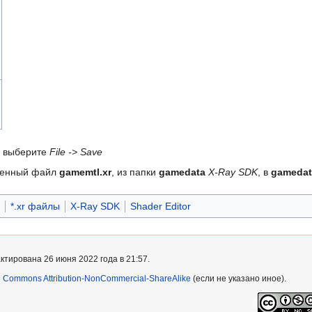
выберите
File -> Save
ененный файл
gamemtl.xr
, из папки
gamedata
X-Ray SDK
, в
gamedat
*.xr файлы
X-Ray SDK
Shader Editor
тирована 26 июня 2022 года в 21:57.
e Commons Attribution-NonCommercial-ShareAlike
(если не указано иное).