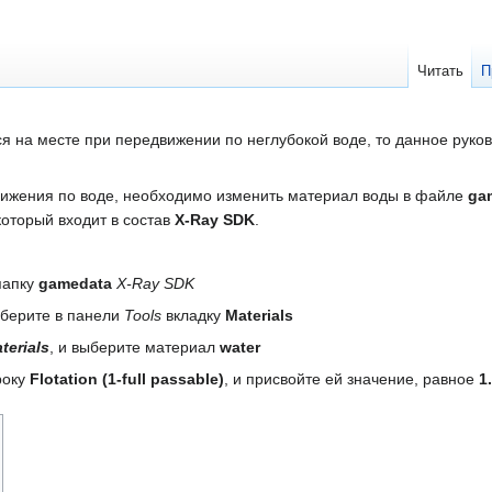
Читать
П
я на месте при передвижении по неглубокой воде, то данное руко
ижения по воде, необходимо изменить материал воды в файле
ga
 который входит в состав
X-Ray SDK
.
 папку
gamedata
X-Ray SDK
ыберите в панели
Tools
вкладку
Materials
terials
, и выберите материал
water
року
Flotation (1-full passable)
, и присвойте ей значение, равное
1