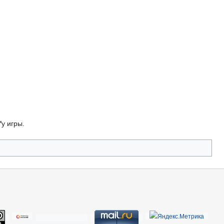
'
у игры.