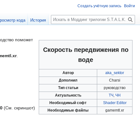
Создать учётную запись
Войти
П
росмотр кода
История
о
и
с
водство поможет
к
Скорость передвижения по
memtl.xr
.
воде
Автор
aka_sektor
Дополнил
Charsi
Тип статьи
руководство
Актуальность
ТЧ
,
ЧН
Необходимый софт
Shader Editor
.0
(См. скриншот)
Необходимые файлы
gamemtl.xr