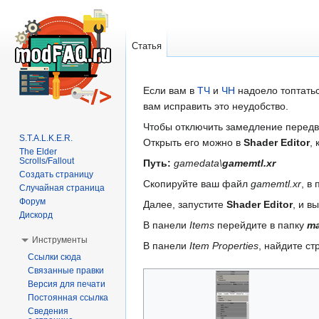
Статья
Перейти
Перейти
Если вам в
ТЧ
и
ЧН
надоело топтатьс
к
к
вам исправить это неудобство.
навигации
поиску
Чтобы отключить замедление передв
S.T.A.L.K.E.R.
Открыть его можно в
Shader Editor
,
The Elder
Scrolls/Fallout
Путь:
gamedata\
gamemtl.xr
Создать страницу
Скопируйте ваш файл
gamemtl.xr
, в
Случайная страница
Форум
Далее, запустите
Shader Editor
, и в
Дискорд
В панели
Items
перейдите в папку
ma
Инструменты
В панели
Item Properties
, найдите ст
Ссылки сюда
Связанные правки
Версия для печати
Постоянная ссылка
Сведения