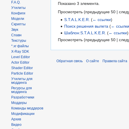
F.A.Q.
Показано 3 элемента.
Утилиты
Просмотреть (
предыдущие 50
|
след
Конфиги
Модели
S.T.A.L.K.E.R.
(
← ссылки
)
Скрипты
Поиск решения вылета
(
← ссылк
Звук
Шаблон:S.T.A.L.K.E.R.
(
← ссылки
)
Спавн
Просмотреть (
предыдущие 50
|
след
Текстуры
*.xr файлы
X-Ray SDK
Level Editor
Обратная связь
О сайте
Правила сайта
Actor Editor
Shader Editor
Particle Editor
Утилиты для
моддинга
Ресурсы для
моддинга
Разработчики
Моддеры
Команды моддеров
Модификации
Архив
Видео