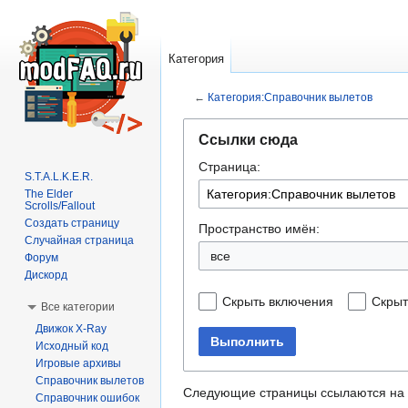
Категория
←
Категория:Справочник вылетов
Перейти
Перейти
Ссылки сюда
к
к
Страница:
навигации
поиску
S.T.A.L.K.E.R.
The Elder
Scrolls/Fallout
Создать страницу
Пространство имён:
Случайная страница
все
Форум
Дискорд
Скрыть включения
Скрыт
Все категории
Движок X-Ray
Выполнить
Исходный код
Игровые архивы
Справочник вылетов
Следующие страницы ссылаются на
Справочник ошибок