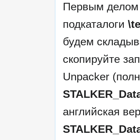
Первым делом 
подкаталоги
\t
будем складыв
скопируйте за
Unpacker (пол
STALKER_Data
английская вер
STALKER_Data