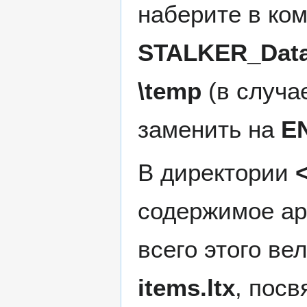
наберите в ко
STALKER_Data
\temp
(в случа
заменить на
E
В директории
содержимое а
всего этого ве
items.ltx
, пос