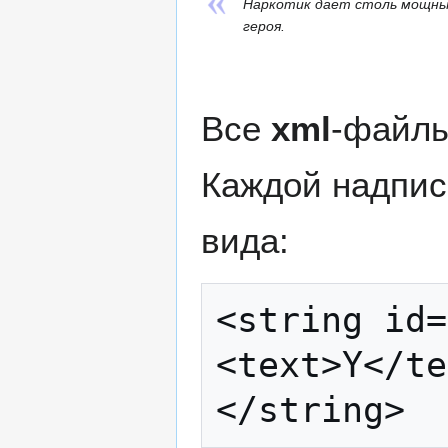
Наркотик дает столь мощный
героя.
Все
xml
-файлы
Каждой надпис
вида:
<string id=
<text>Y</te
</string>