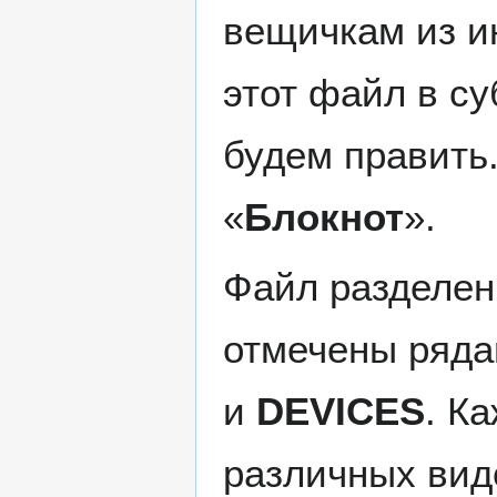
вещичкам из ин
этот файл в с
будем править
«
Блокнот
».
Файл разделен 
отмечены ряда
и
DEVICES
. К
различных вид