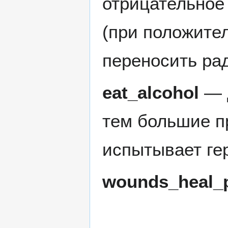
отрицательное
(при положите
переносить ра
eat_alcohol
— д
тем большие п
испытывает ге
wounds_heal_