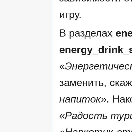
игру.
В разделах
en
energy_drink_
«
Энергетическ
заменить, скаж
напиток
». Нак
«
Радость тур
«
Наркотик-ст