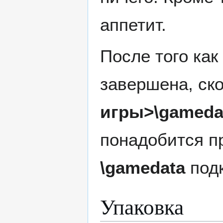
аппетит.
После того ка
завершена, ск
игры>\gamedat
понадобится п
\gamedata
под
Упаковка