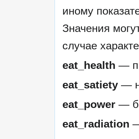
иному показат
Значения могу
случае характ
eat_health
— пр
eat_satiety
— н
eat_power
— бо
eat_radiation
—