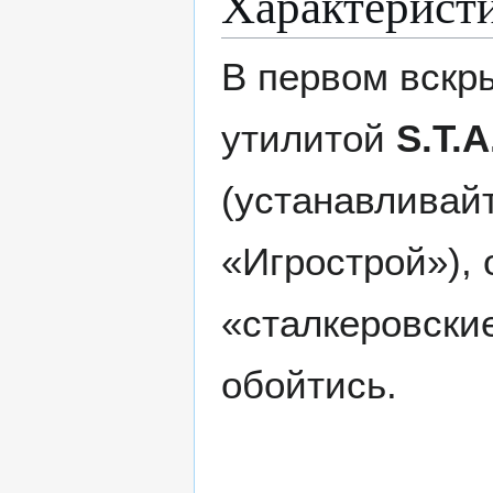
Характерист
В первом вскр
утилитой
S.T.A
(устанавливай
«Игрострой»),
«сталкеровские
обойтись.