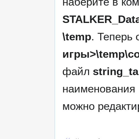
наберите в ком
STALKER_Data
\temp
. Теперь
игры>\temp\con
файл
string_t
наименования 
можно редакти