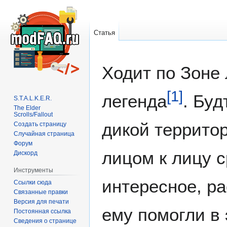
Статья
Перейти
Перейти
Ходит по Зоне
к
к
навигации
поиску
[
1
]
легенда
. Буд
S.T.A.L.K.E.R.
The Elder
Scrolls/Fallout
дикой террито
Создать страницу
Случайная страница
Форум
лицом к лицу с
Дискорд
Инструменты
интересное, ра
Ссылки сюда
Связанные правки
Версия для печати
ему помогли в 
Постоянная ссылка
Сведения о странице