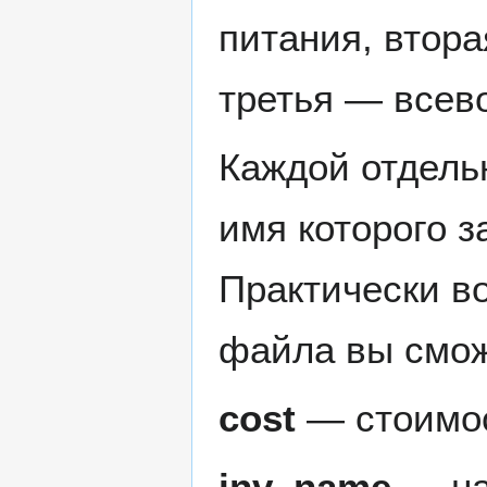
питания, втор
третья — всев
Каждой отдельн
имя которого з
Практически во
файла вы смож
cost
— стоимос
inv_name
— на