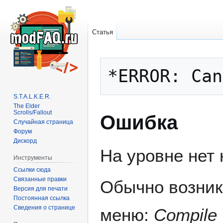
Статья
Перейти
Перейти
к
к
навигации
поиску
S.T.A.L.K.E.R.
The Elder
Scrolls/Fallout
Ошибка
Случайная страница
Форум
Дискорд
На уровне нет н
Инструменты
Ссылки сюда
Связанные правки
Обычно возник
Версия для печати
Постоянная ссылка
Сведения о странице
меню:
Compile 