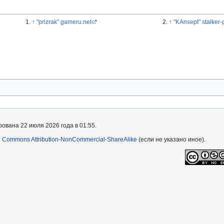
↑
"prizrak" gameru.net
↑
"KAnsept" stalker-p
ована 22 июля 2026 года в 01:55.
e Commons Attribution-NonCommercial-ShareAlike
(если не указано иное).