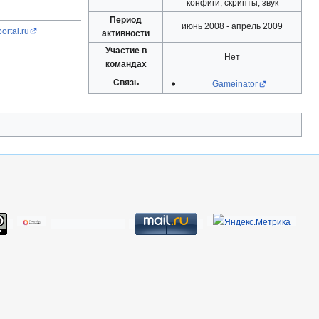
конфиги, скрипты, звук
Период
июнь 2008 - апрель 2009
ortal.ru
активности
Участие в
Нет
командах
Связь
Gameinator