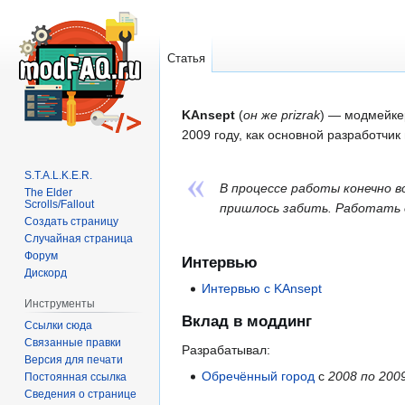
Статья
Перейти
Перейти
KAnsept
(
он же prizrak
) — модмейкер
к
к
2009 году, как основной разработч
навигации
поиску
S.T.A.L.K.E.R.
В процессе работы конечно в
The Elder
Scrolls/Fallout
пришлось забить. Работать о
Создать страницу
Случайная страница
Форум
Интервью
Дискорд
Интервью с KAnsept
Инструменты
Вклад в моддинг
Ссылки сюда
Связанные правки
Разрабатывал:
Версия для печати
Обречённый город
c
2008 по 200
Постоянная ссылка
Сведения о странице