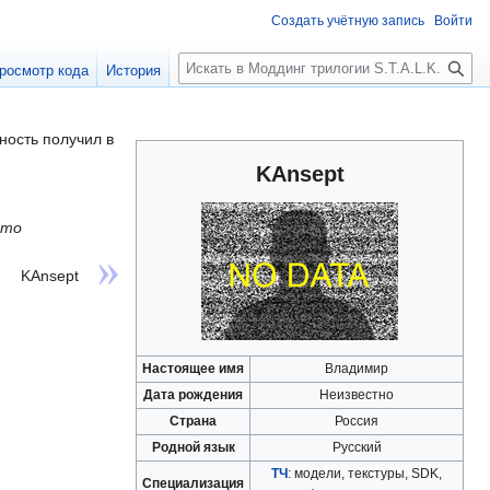
Создать учётную запись
Войти
П
росмотр кода
История
о
и
с
ность получил в
к
KAnsept
что
KAnsept
Настоящее имя
Владимир
Дата рождения
Неизвестно
Страна
Россия
Родной язык
Русский
ТЧ
: модели, текстуры, SDK,
Специализация