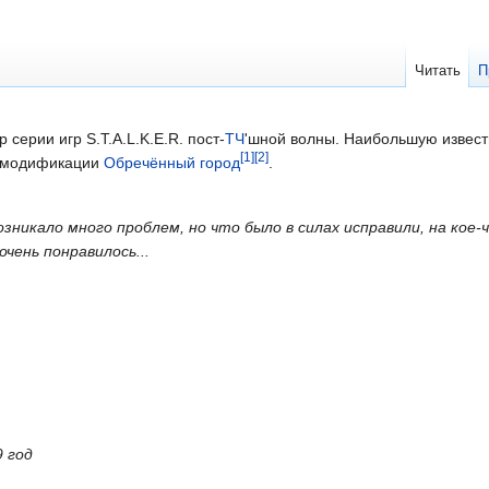
Читать
П
 серии игр S.T.A.L.K.E.R. пост-
ТЧ
'шной волны. Наибольшую извест
[
1
]
[
2
]
ик модификации
Обречённый город
.
озникало много проблем, но что было в силах исправили, на кое-
чень понравилось...
9 год