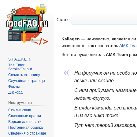
Статья
Перейти
Перейти
Kallagen
— неизвестно, является ли
к
к
известность, как основатель
AMK Te
навигации
поиску
Вот что руководитель
AMK Team
расс
S.T.A.L.K.E.R.
The Elder
Scrolls/Fallout
На форумах он не особо по
Создать страницу
аське или скайпе.
Случайная страница
Форум
С ним придумали название
Дискорд
неделю-другую.
Инструменты
В ряды команды его вписа
Ссылки сюда
и из его ника тоже.
Связанные правки
Версия для печати
Тут нет теорий заговора, 
Постоянная ссылка
Сведения о странице