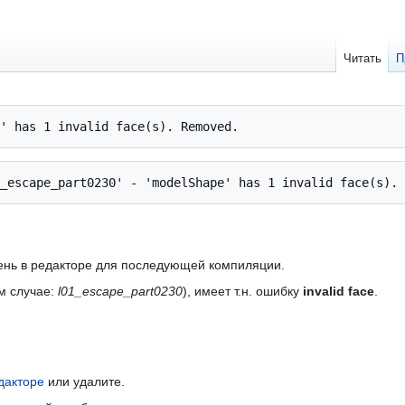
Читать
П
вень в редакторе для последующей компиляции.
м случае:
l01_escape_part0230
), имеет т.н. ошибку
invalid face
.
дакторе
или удалите.