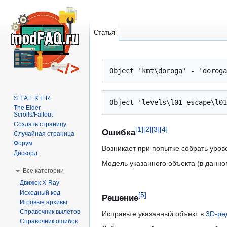
Статья
Перейти
Перейти
к
к
навигации
поиску
S.T.A.L.K.E.R.
The Elder
Scrolls/Fallout
Создать страницу
[
1
]
[
2
]
[
3
]
[
4
]
Ошибка
Случайная страница
Форум
Возникает при попытке собрать уро
Дискорд
Модель указанного объекта (в данно
Все категории
Движок X-Ray
Исходный код
[
5
]
Решение
Игровые архивы
Справочник вылетов
Исправьте указанный объект в
3D-ре
Справочник ошибок