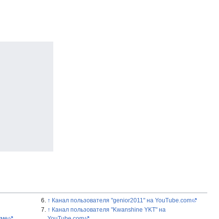
↑
Канал пользователя "genior2011" на YouTube.com
↑
Канал пользователя "Kwanshine YKT" на
уме
YouTube.com