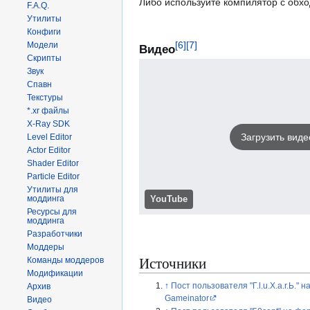
Либо используйте компилятор с обхо
F.A.Q.
Утилиты
Конфиги
Модели
[
6
]
[
7
]
Видео
Скрипты
Звук
Спавн
Текстуры
*.xr файлы
X-Ray SDK
Загрузить виде
Level Editor
Actor Editor
Shader Editor
Particle Editor
Утилиты для
моддинга
YouTube
Ресурсы для
моддинга
Разработчики
Моддеры
Источники
Команды моддеров
Модификации
↑
Пост пользователя "Г.l.u.Х.a.r.Ь." 
Архив
Gameinator
Видео