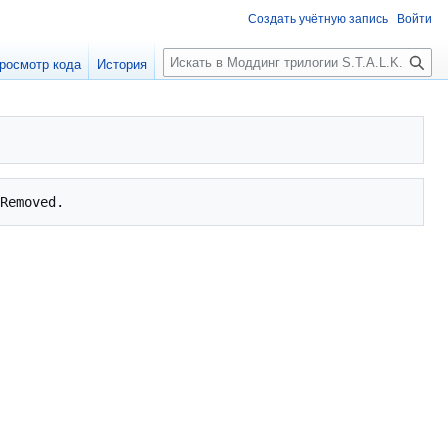
Создать учётную запись
Войти
П
росмотр кода
История
о
и
с
к