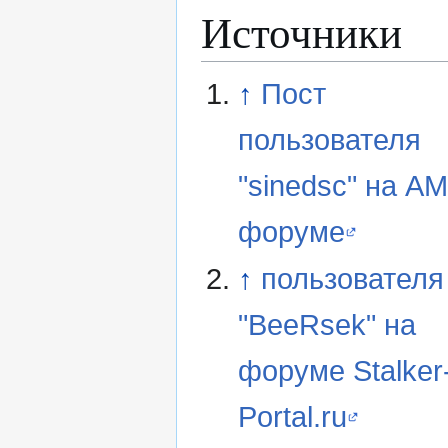
Источники
↑
Пост
пользователя
"sinedsc" на A
форуме
↑
пользователя
"BeeRsek" на
форуме Stalker
Portal.ru