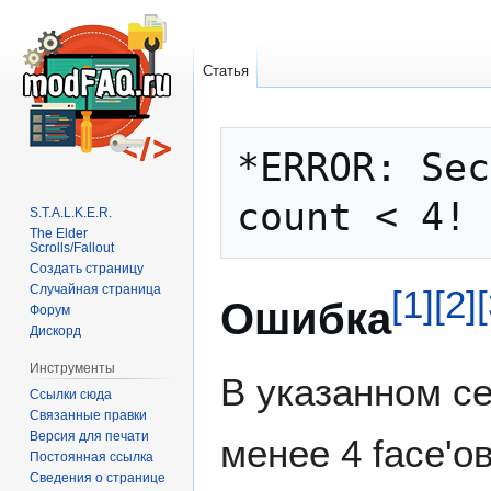
Статья
Перейти
Перейти
*ERROR: Sec
к
к
навигации
поиску
S.T.A.L.K.E.R.
The Elder
Scrolls/Fallout
Создать страницу
Случайная страница
[
1
]
[
2
]
[
Ошибка
Форум
Дискорд
Инструменты
В указанном се
Ссылки сюда
Связанные правки
Версия для печати
менее 4 face'ов
Постоянная ссылка
Сведения о странице