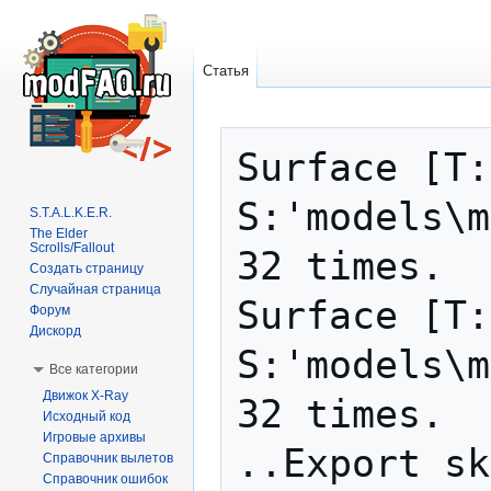
Статья
Перейти
Перейти
Surface [T:
к
к
навигации
поиску
S:'models\m
S.T.A.L.K.E.R.
The Elder
Scrolls/Fallout
32 times.

Создать страницу
Случайная страница
Surface [T:
Форум
Дискорд
S:'models\m
Все категории
Движок X-Ray
32 times.

Исходный код
Игровые архивы
..Export sk
Справочник вылетов
Справочник ошибок