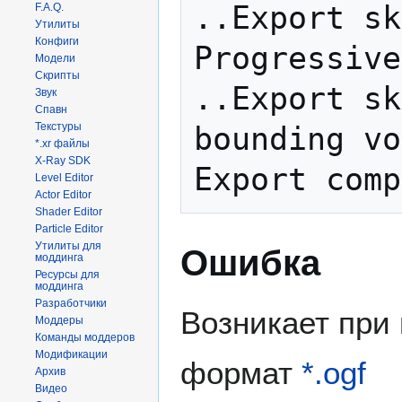
..Export sk
F.A.Q.
Утилиты
Конфиги
Progressive
Модели
Скрипты
..Export sk
Звук
Спавн
Текстуры
bounding vo
*.xr файлы
X-Ray SDK
Level Editor
Actor Editor
Shader Editor
Particle Editor
Утилиты для
Ошибка
моддинга
Ресурсы для
моддинга
Разработчики
Возникает при
Моддеры
Команды моддеров
Модификации
формат
*.ogf
Архив
Видео