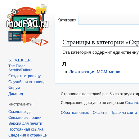
Категория
Страницы в категории «Скр
Перейти
Перейти
к
к
Эта категория содержит единственну
навигации
поиску
S.T.A.L.K.E.R.
Л
The Elder
Scrolls/Fallout
Локализация MCM-меню
Создать страницу
Случайная страница
Форум
Дискорд
Страница в последний раз была отредактир
Содержание доступно по лицензии
Creativ
Инструменты
Ссылки сюда
Обратная связь
О сайте
Правила сайта
Связанные правки
Версия для печати
Постоянная ссылка
Сведения о странице