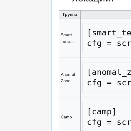
Группа
[smart_te
Smart
cfg = sc
Terrain
[anomal_z
Anomal
cfg = sc
Zone
[camp]

Camp
cfg = sc