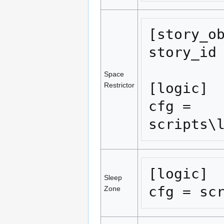
[story_ob
story_id 
Space
[logic]

Restrictor
cfg = 
scripts\
[logic]

Sleep
cfg = sc
Zone