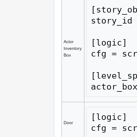
[story_ob
story_id 
[logic]

Actor
Inventory
cfg = scr
Box
[level_sp
actor_bo
[logic]

Door
cfg = sc