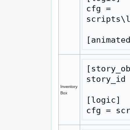
cfg = 
scripts\l
[animate
[story_ob
story_id 
Inventory
Box
[logic]

cfg = sc