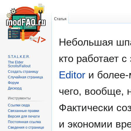
Статья
Перейти
Перейти
Небольшая шп
к
к
навигации
поиску
кто работает с
S.T.A.L.K.E.R.
The Elder
Scrolls/Fallout
Editor
и более-
Создать страницу
Случайная страница
Форум
чего, вообще, 
Дискорд
Инструменты
Фактически со
Ссылки сюда
Связанные правки
Версия для печати
и экономии вре
Постоянная ссылка
Сведения о странице