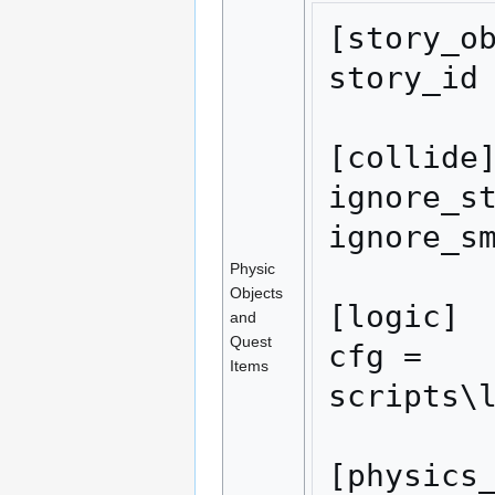
[story_ob
story_id 
[collide]
ignore_st
ignore_sm
Physic
Objects
[logic]

and
Quest
cfg = 
Items
scripts\l
[physics_