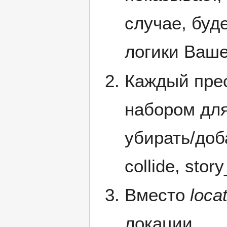
случае, буд
логики Ваше
Каждый прес
набором для
убирать/доб
collide, stor
Вместо
loca
локации.