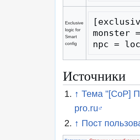
[exclusiv
Exclusive
logic for
monster =
Smart
npc = lo
config
Источники
↑
Тема "[CoP] 
pro.ru
↑
Пост пользов