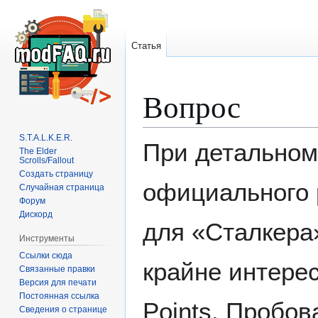
Статья
Вопрос
Перейти
Перейти
к
к
навигации
поиску
S.T.A.L.K.E.R.
При детальном
The Elder
Scrolls/Fallout
Создать страницу
официального 
Случайная страница
Форум
Дискорд
для «Сталкера»
Инструменты
Ссылки сюда
крайне интере
Связанные правки
Версия для печати
Постоянная ссылка
Points. Пробов
Сведения о странице