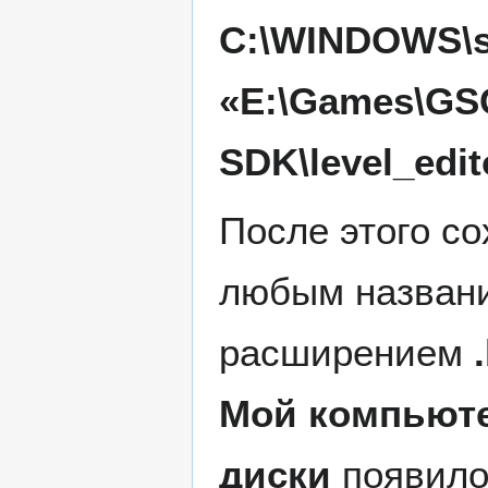
C:\WINDOWS\sy
«E:\Games\GSC
SDK\level_edit
После этого с
любым назван
расширением
Мой компьют
диски
появило