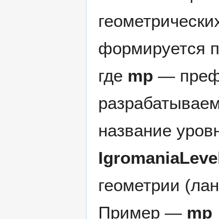
геометрических
формируется п
где
mp
— префи
разрабатываем
название уров
IgromaniaLeve
геометрии (лан
Пример —
mp_