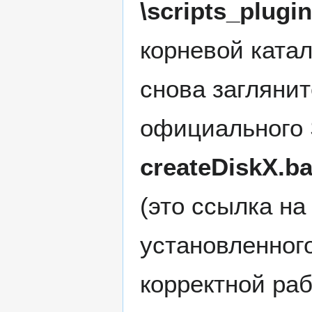
\scripts_plugi
корневой ката
снова заглянит
официального 
createDiskX.ba
(это ссылка н
установленног
корректной ра