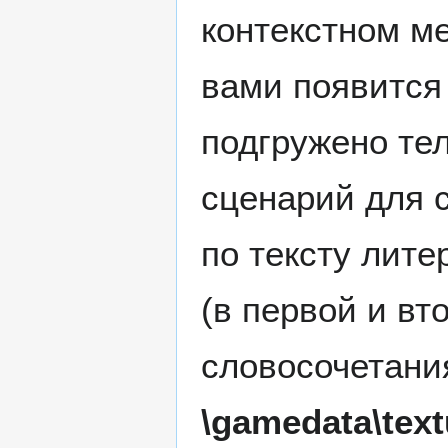
контекстном м
вами появится 
подгружено те
сценарий для 
по тексту лите
(в первой и вт
словосочетан
\gamedata\text