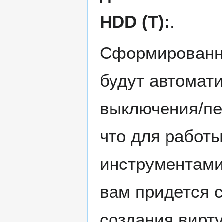
HDD (T):
.
Сформированн
будут автомат
выключения/пер
что для работ
инструментами
вам придется 
создания вирт