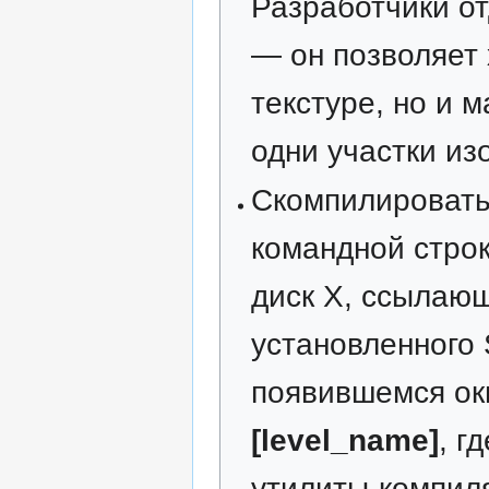
Разработчики о
— он позволяет
текстуре, но и 
одни участки из
Скомпилировать
командной строк
диск X, ссылаю
установленного
появившемся ок
[level_name]
, г
утилиты-компил