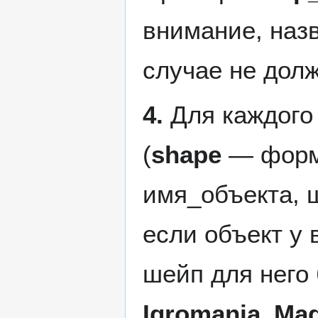
внимание, наз
случае не дол
4.
Для каждого
(
shape
— форма
имя_объекта, 
если объект у
шейп для него
Igromania_Ma