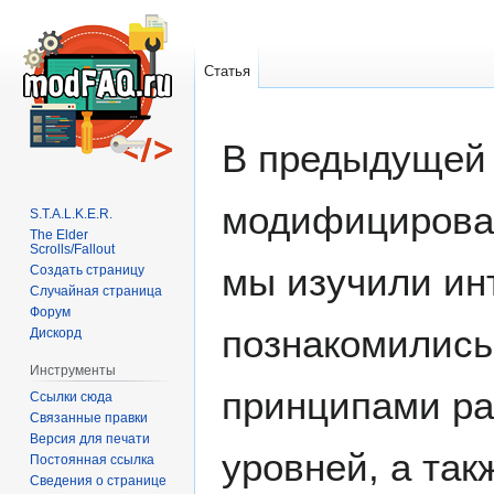
Статья
В предыдущей 
Перейти
Перейти
к
к
навигации
поиску
модифициров
S.T.A.L.K.E.R.
The Elder
Scrolls/Fallout
мы изучили ин
Создать страницу
Случайная страница
Форум
познакомились
Дискорд
Инструменты
принципами ра
Ссылки сюда
Связанные правки
Версия для печати
уровней, а так
Постоянная ссылка
Сведения о странице