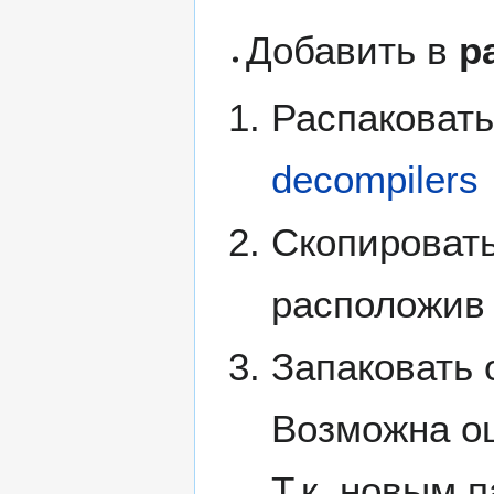
Добавить в
pa
Распаковат
decompilers
Скопировать
расположив
Запаковать 
Возможна о
Т.к. новым 