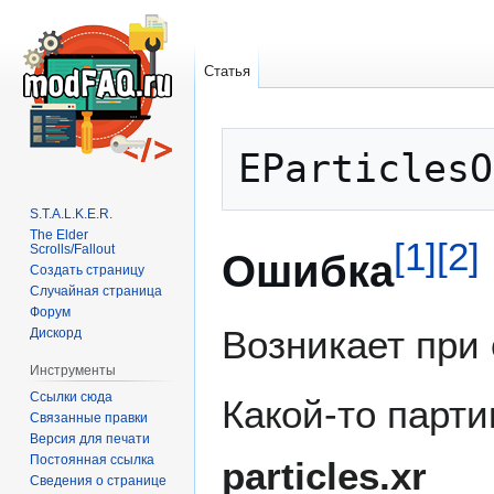
Статья
Перейти
Перейти
к
к
навигации
поиску
S.T.A.L.K.E.R.
The Elder
[
1
]
[
2
]
Scrolls/Fallout
Ошибка
Создать страницу
Случайная страница
Форум
Возникает при
Дискорд
Инструменты
Ссылки сюда
Какой-то парти
Связанные правки
Версия для печати
Постоянная ссылка
particles.x r
Сведения о странице