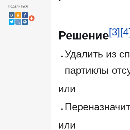
Поделиться
[
3
]
[
4
Решение
Удалить из с
партиклы от
или
Переназначит
или