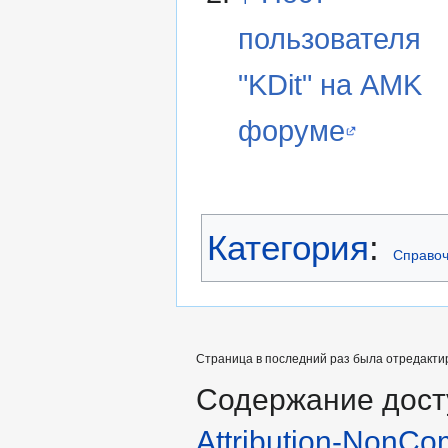
пользователя
"KDit" на AMK
форуме
Категория
:
Справоч
Страница в последний раз была отредактир
Содержание дост
Attribution-NonCo