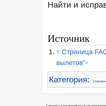
Найти и испра
Источник
↑
Страница FAQ
вылетов"
Категория
:
Справоч
Страница в последний раз была отредактир