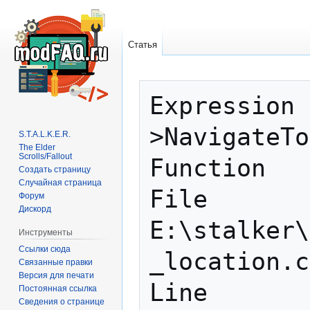
Статья
Перейти
Перейти
Expression 
к
к
навигации
поиску
>NavigateTo
S.T.A.L.K.E.R.
The Elder
Scrolls/Fallout
Function   
Создать страницу
Случайная страница
File       
Форум
Дискорд
E:\stalker\
Инструменты
Ссылки сюда
_location.c
Связанные правки
Версия для печати
Line       
Постоянная ссылка
Сведения о странице