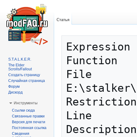
Статья
Перейти
Перейти
Expression 
к
к
навигации
поиску
Function   
S.T.A.L.K.E.R.
The Elder
Scrolls/Fallout
File       
Создать страницу
Случайная страница
E:\stalker\
Форум
Дискорд
Restriction
Инструменты
Ссылки сюда
Line       
Связанные правки
Версия для печати
Description
Постоянная ссылка
Сведения