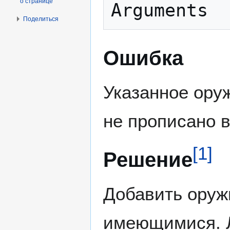
о странице
Поделиться
Ошибка
Указанное ору
не прописано 
[
1
]
Решение
Добавить оружи
имеющимися. Л