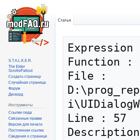
Статья
Перейти
Перейти
Expression 
к
к
навигации
поиску
Function : 
S.T.A.L.K.E.R.
The Elder
Scrolls/Fallout
File : 
Создать страницу
Случайная страница
D:\prog_rep
Форум
Дискорд
i\UIDialogW
Инструменты
Ссылки сюда
Line : 57

Связанные правки
Версия для печати
Постоянная ссылка
Сведения о странице