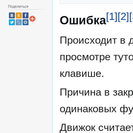
Поделиться
[
1
]
[
2
]
[
Ошибка
Происходит в 
просмотре тут
клавише.
Причина в закр
одинаковых фу
Движок считает