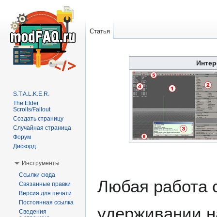
Статья
Перейти
Перейти
Интер
к
к
навигации
поиску
S.T.A.L.K.E.R.
The Elder
Scrolls/Fallout
Создать страницу
Случайная страница
Форум
Дискорд
Инструменты
Ссылки сюда
Любая работа 
Связанные правки
Версия для печати
Постоянная ссылка
удерживании 
Сведения