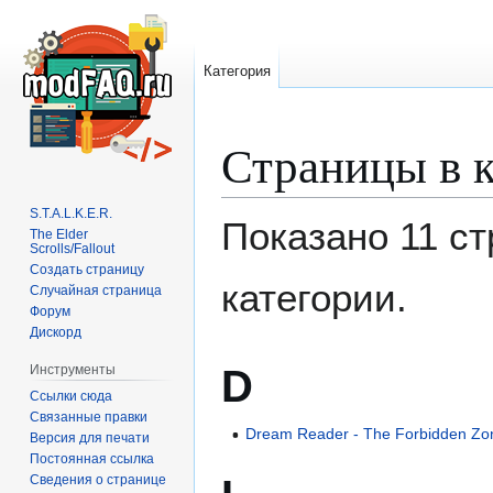
Категория
Страницы в 
Перейти
Перейти
к
к
навигации
поиску
S.T.A.L.K.E.R.
Показано 11 ст
The Elder
Scrolls/Fallout
Создать страницу
категории.
Случайная страница
Форум
Дискорд
D
Инструменты
Ссылки сюда
Связанные правки
Dream Reader - The Forbidden Zo
Версия для печати
Постоянная ссылка
Сведения о странице